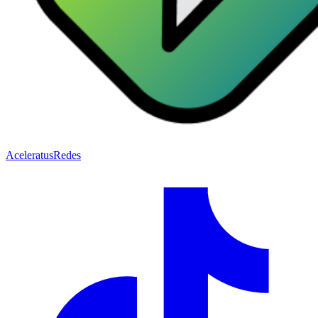
Acelera
tusRedes