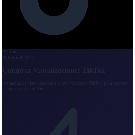
TikTok
★★★★★
4.8/5
Comprar Visualizaciones TikTok
Aumenta las visualizaciones de tus vídeos en TikTok para mejorar
su alcance y viralidad.