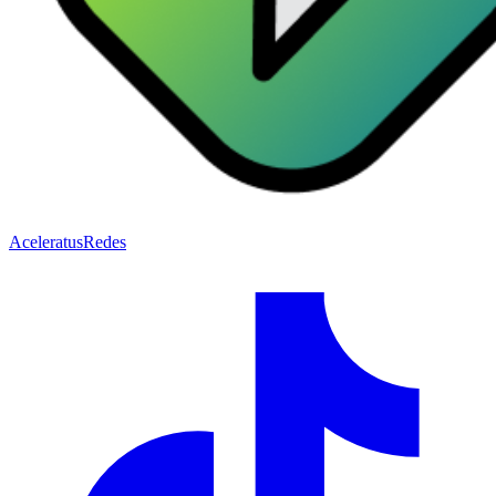
Acelera
tusRedes