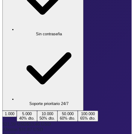
Sin contraseña
Soporte prioritario 24/7
1.000
5.000
10.000
50.000
100.000
40
% dto.
50
% dto.
60
% dto.
65
% dto.
$21.59 USD
$53.46 USD
Ahorras
$31.87 USD