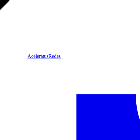
Acelera
tusRedes