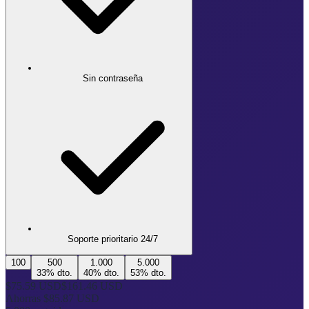
Sin contraseña
Soporte prioritario 24/7
100
500
1.000
5.000
33
% dto.
40
% dto.
53
% dto.
$75.59 USD
$161.46 USD
Ahorras
$85.87 USD